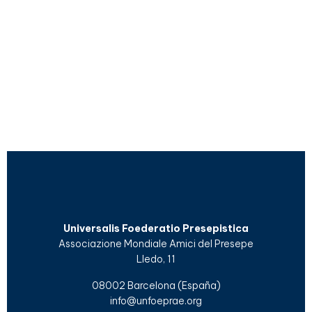
Universalis Foederatio Presepistica
Associazione Mondiale Amici del Presepe
Lledo, 11
08002 Barcelona (España)
info@unfoeprae.org