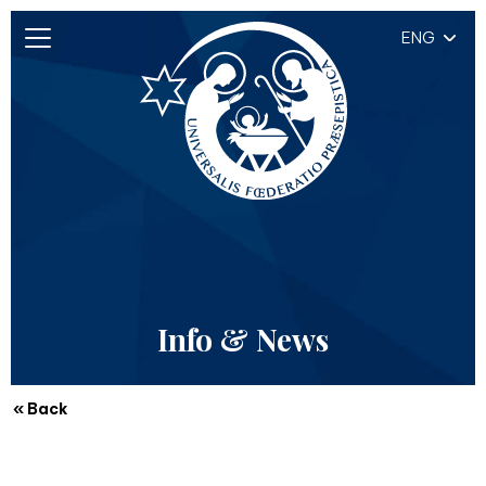
ENG
Info & News
« Back